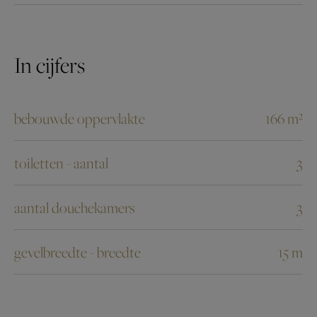
In cijfers
bebouwde oppervlakte
166 m²
toiletten - aantal
3
aantal douchekamers
3
gevelbreedte - breedte
15 m