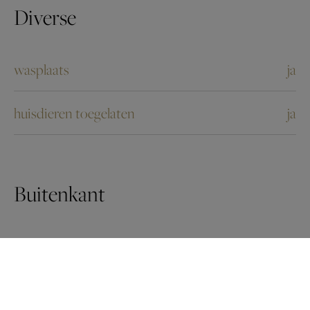
Diverse
wasplaats
ja
huisdieren toegelaten
ja
Buitenkant
zwembad
nee