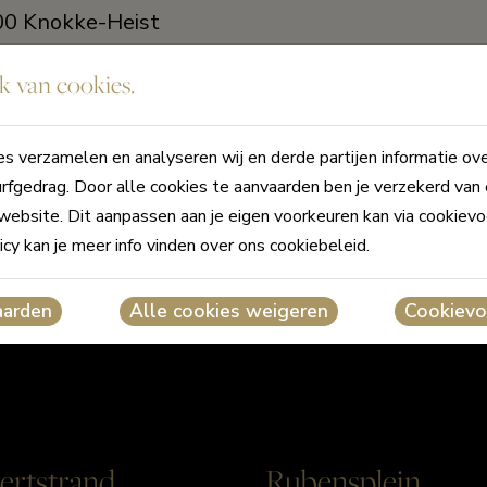
300 Knokke-Heist
(Zoute), 8300
 van cookies.
s verzamelen en analyseren wij en derde partijen informatie ov
 kunt u ons ook
rfgedrag. Door alle cookies te aanvaarden ben je verzekerd van
ereiken op het nummer
website. Dit aanpassen aan je eigen voorkeuren kan via cookievo
icy kan je meer info vinden over ons cookiebeleid.
aarden
Alle cookies weigeren
Cookievo
ertstrand
Rubensplein