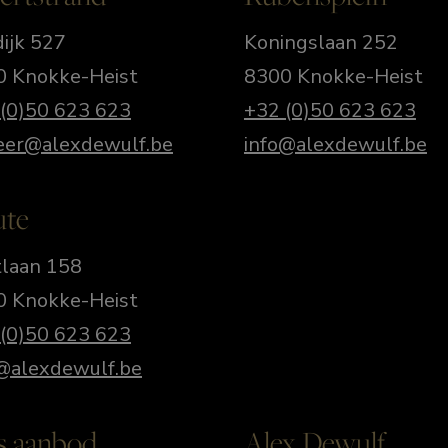
ijk 527
Koningslaan 252
0 Knokke-Heist
8300 Knokke-Heist
(0)50 623 623
+32 (0)50 623 623
eer@alexdewulf.be
info@alexdewulf.be
ute
laan 158
0 Knokke-Heist
(0)50 623 623
@alexdewulf.be
s aanbod
Alex Dewulf