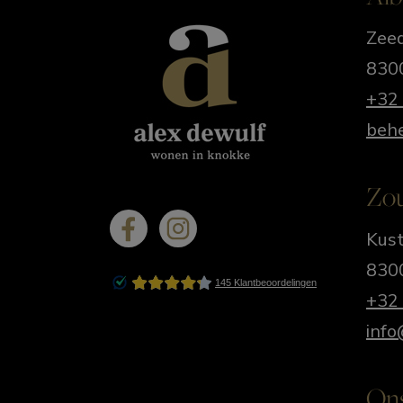
Zeed
830
+32 
beh
Zo
Kust
830
+32 
info
On