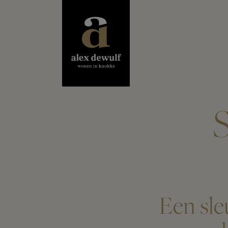
S
Een sle