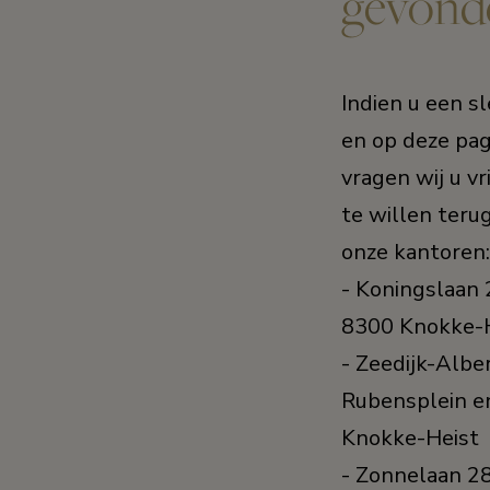
gevond
Indien u een s
en op deze pag
vragen wij u vr
te willen teru
onze kantoren:
- Koningslaan 
8300 Knokke-
- Zeedijk-Albe
Rubensplein en
Knokke-Heist
- Zonnelaan 2