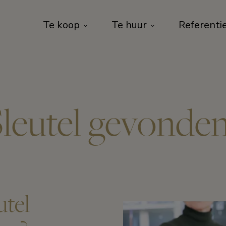
Te koop
Te huur
Referenti
leutel gevonde
utel