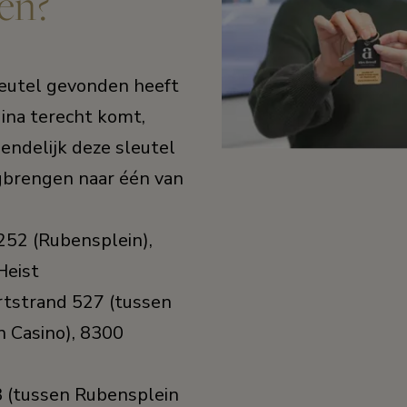
en?
leutel gevonden heeft
ina terecht komt,
iendelijk deze sleutel
gbrengen naar één van
252 (Rubensplein),
Heist
rtstrand 527 (tussen
 Casino), 8300
8 (tussen Rubensplein