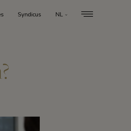
es
Syndicus
NL
n?