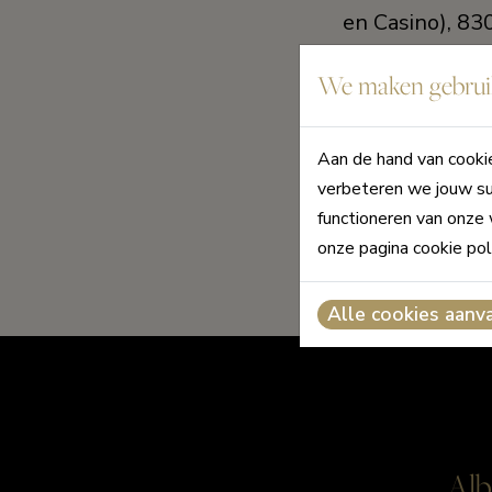
en Casino), 8
- Kustlaan 275
We maken gebruik
Knokke-Heist
Aan de hand van cookie
Voor meer info
verbeteren we jouw su
telefonisch b
functioneren van onze 
050/623 623.
onze pagina cookie pol
Alle cookies aanv
Alb