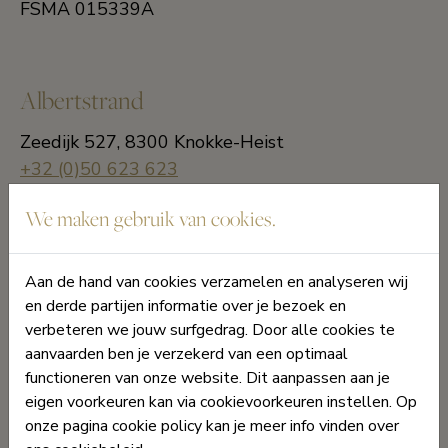
FSMA 015339A
Albertstrand
Zeedijk 527, 8300 Knokke-Heist
+32 (0)50 623 623
beheer@alexdewulf.be
We maken gebruik van cookies.
Rubensplein
Aan de hand van cookies verzamelen en analyseren wij
en derde partijen informatie over je bezoek en
Koningslaan 252, 8300 Knokke-Heist
verbeteren we jouw surfgedrag. Door alle cookies te
+32 (0)50 623 623
aanvaarden ben je verzekerd van een optimaal
info@alexdewulf.be
functioneren van onze website. Dit aanpassen aan je
eigen voorkeuren kan via cookievoorkeuren instellen. Op
onze pagina cookie policy kan je meer info vinden over
Zonnelaan