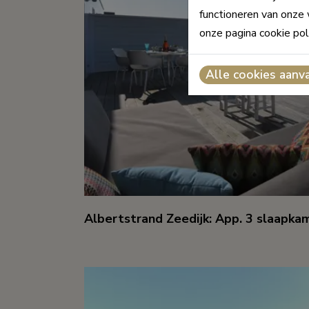
functioneren van onze 
onze pagina cookie pol
Alle cookies aanv
Albertstrand Zeedijk: App. 3 slaapka
6