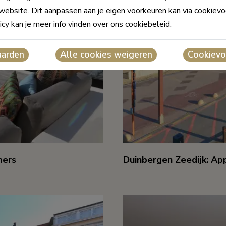
website. Dit aanpassen aan je eigen voorkeuren kan via cookievo
icy kan je meer info vinden over ons cookiebeleid.
aarden
Alle cookies weigeren
Cookievo
mers
Duinbergen Zeedijk: Ap
8