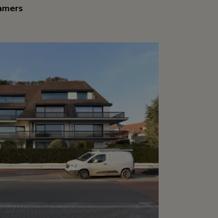
kamers