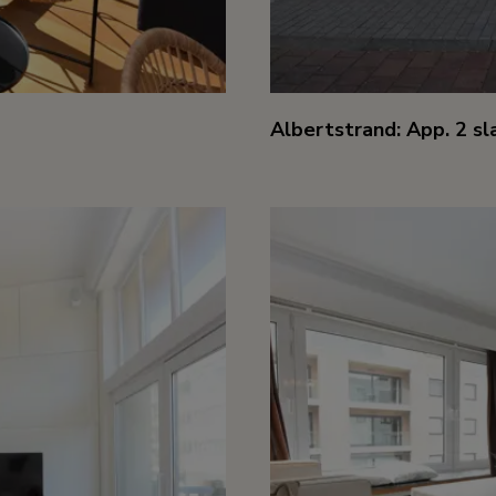
Albertstrand: App. 2 s
4