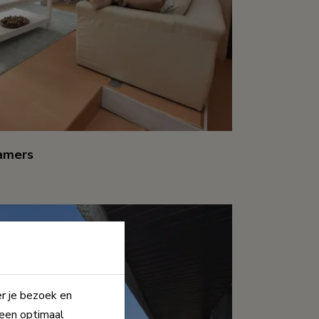
kamers
er je bezoek en
 een optimaal