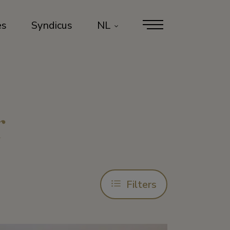
es
Syndicus
NL
r
Filters