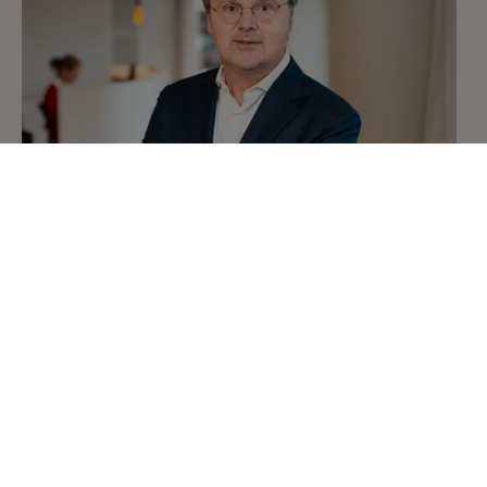
Alex Dewulf
alex@alexdewulf.be