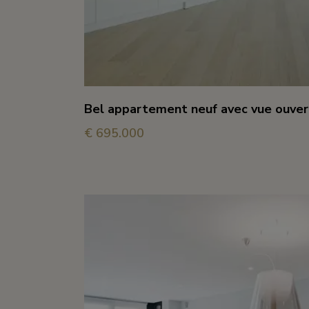
Bel appartement neuf avec vue ouver
€ 695.000
2
2
83 m²
1