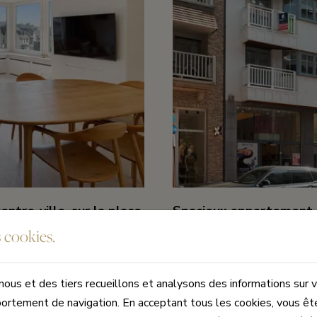
ntre-ville, sur la place
Spacieux appartement 
à Dumortierlaan.
 cookies.
€ 1.485.000
3
3
163 
ous et des tiers recueillons et analysons des informations sur v
ortement de navigation. En acceptant tous les cookies, vous êt