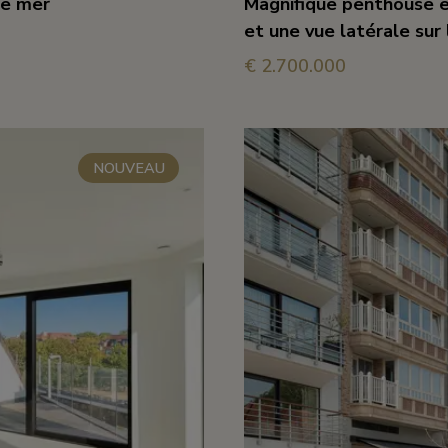
le mer
Magnifique penthouse e
et une vue latérale sur
€ 2.700.000
3
2
202 
NOUVEAU