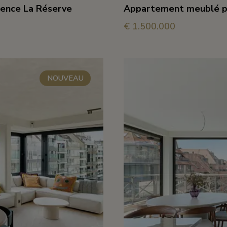
idence La Réserve
Appartement meublé pr
€ 1.500.000
4
3
158 
avec vue sur la me
NOUVEAU