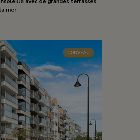
nsoleillé avec de grandes terrasses
 la mer
m²
2
1
NOUVEAU