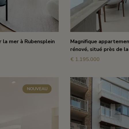
 la mer à Rubensplein
Magnifique appartemen
rénové, situé près de l
€ 1.195.000
vue sur la mer
3
2
110 
NOUVEAU