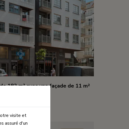
de 182 m² avec une façade de 11 m²
m²
otre visite et
es assuré d'un