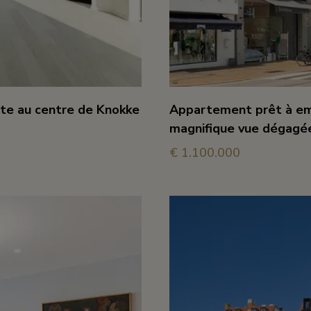
te au centre de Knokke
Appartement prêt à em
magnifique vue dégagée
€ 1.100.000
1
2
2
100 