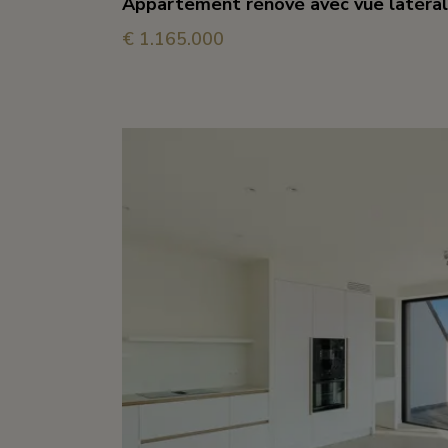
Appartement rénové avec vue latéra
€ 1.165.000
3
2
95 m²