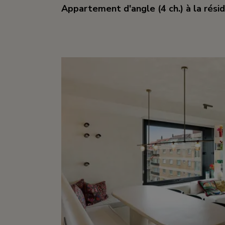
Appartement d'angle (4 ch.) à la rés
4
3
208 m²
1