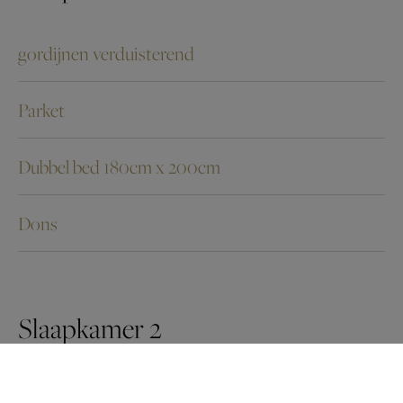
gordijnen verduisterend
Parket
Dubbel bed 180cm x 200cm
Dons
Slaapkamer 2
Dubbel bed 160cm x 200cm